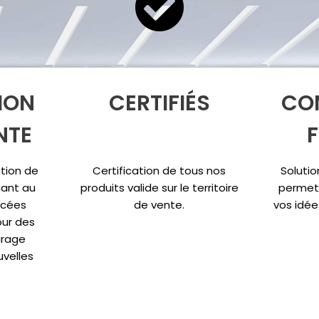
ION
CERTIFIÉS
CO
NTE
F
tion de
Certification de tous nos
Solutio
ant au
produits valide sur le territoire
permet
ncées
de vente.
vos idée
ur des
irage
uvelles