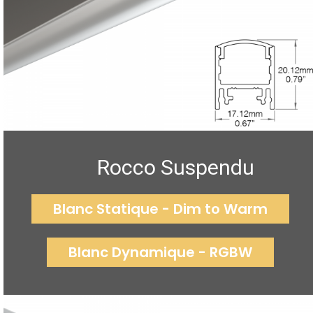
Rocco Suspendu
Blanc Statique - Dim to Warm
Blanc Dynamique - RGBW