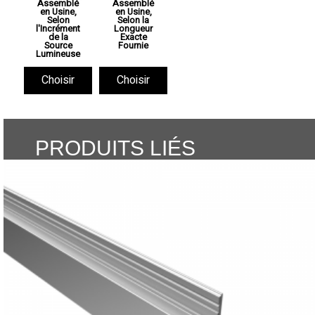
Assemblé
Assemblé
en Usine,
en Usine,
Selon
Selon la
l'Incrément
Longueur
de la
Exacte
Source
Fournie
Lumineuse
Choisir
Choisir
PRODUITS LIÉS