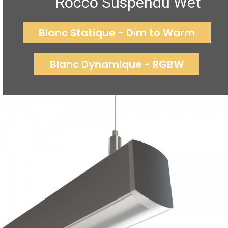
Rocco Suspendu Wet
Blanc Statique - Dim to Warm
Blanc Dynamique - RGBW