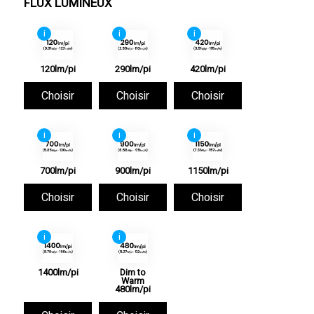
FLUX LUMINEUX
i
i
i
120lm/pi
290lm/pi
420lm/pi
Choisir
Choisir
Choisir
i
i
i
700lm/pi
900lm/pi
1150lm/pi
Choisir
Choisir
Choisir
i
i
1400lm/pi
Dim to
Warm
480lm/pi