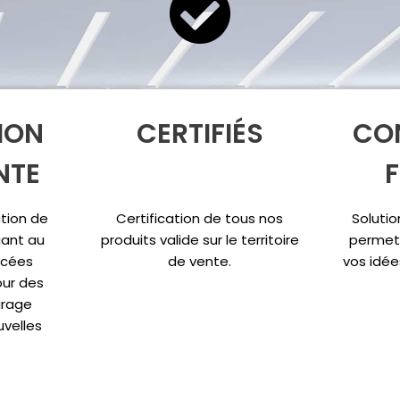
ION
CERTIFIÉS
CO
NTE
F
tion de
Certification de tous nos
Solutio
ant au
produits valide sur le territoire
permet
ncées
de vente.
vos idée
ur des
irage
uvelles