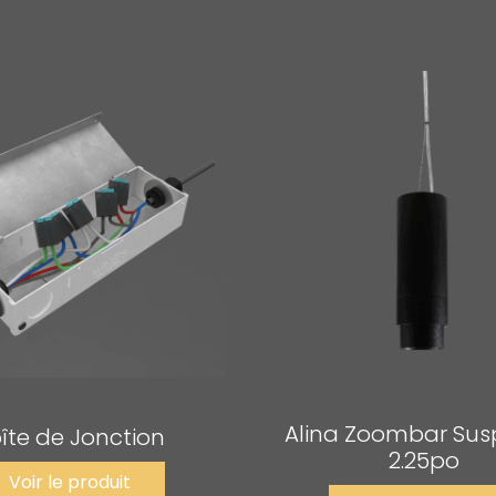
Alina Zoombar Su
îte de Jonction
2.25po
Voir le produit