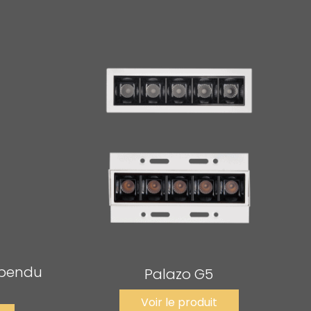
spendu
Palazo G5
Voir le produit