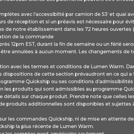
omplètes avec l’accessiblité par camion de 53’ et quai av
/jours de réception et si un préavis est nécessaire pour 
e notre établissement dans les 72 heures ouvertes (ex
rmation de la commande
 12pm EST, durant la fin de semaine ou un férié seront 
re annulées à aucun moment. Les changements de tout 
on avec les termes et conditions de Lumen Warm. Dans 
es dispositions de cette section prévaudront en ce qui 
rogramme Quickship ou ses conditions d’admissibilit
tion les produits qui sont admissibles au programme Qui
e détails sur chaque produit. Prendre note que celles le
e produits additionnelles sont disponibles et sujettes à
sur les commandes Quickship, ni de mise en attente de 
Quickship la plus récente de Lumen Warm.
ur les comptes nord-américains seulement.