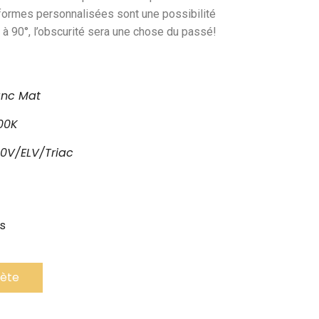
 formes personnalisées sont une possibilité
 à 90°, l’obscurité sera une chose du passé!
anc Mat
00K
10V/ELV/Triac
cs
lète