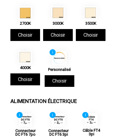
2700K
3000K
3500K
Choisir
Choisir
Choisir
i
4000K
Personnalisé
Choisir
Choisir
ALIMENTATION ÉLECTRIQUE
i
i
i
Câble FT4
Connecteur
Connecteur
3pi
DC FT6 7po
DC FT6 3pi