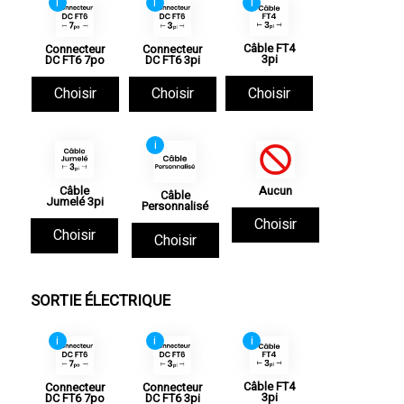
i
i
i
Câble FT4
Connecteur
Connecteur
3pi
DC FT6 7po
DC FT6 3pi
Choisir
Choisir
Choisir
i
Câble
Aucun
Câble
Jumelé 3pi
Personnalisé
Choisir
Choisir
Choisir
SORTIE ÉLECTRIQUE
i
i
i
Câble FT4
Connecteur
Connecteur
3pi
DC FT6 7po
DC FT6 3pi